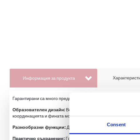
Характеристи
Информация за продукта
Гарантирани са много предизвикателства и часове на конструкт
Образователен дизайн:
Всяка страна на куба е украсена с 
координацията и фината моторика на детето.
Consent
Разнообразни функции:
Дейностите включват сортер за форм
Практично съхранение:
Горният панел със спиралата може д