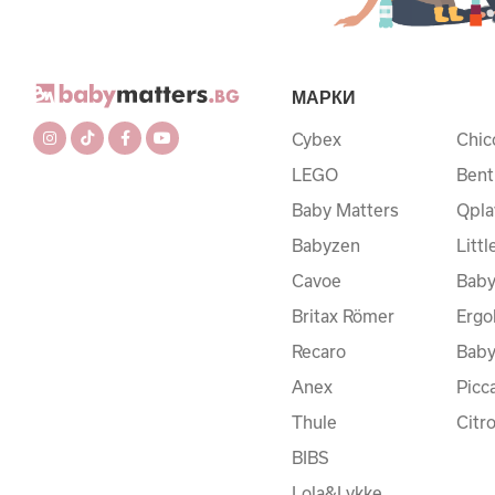
МАРКИ
Cybex
Chic
LEGO
Bent
Baby Matters
Qpla
Babyzen
Litt
Cavoe
Baby
Britax Römer
Ergo
Recaro
Bab
Anex
Picc
Thule
Citr
BIBS
Lola&Lykke