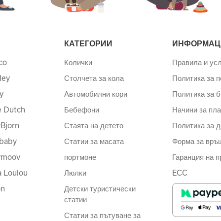
КАТЕГОРИИ
ИНФОРМАЦ
co
Колички
Правила и ус
ley
Столчета за кола
Политика за 
y
Автомобилни кори
Политика за б
le Dutch
Бебефони
Начини за пл
Bjorn
Стаята на детето
Политика за д
baby
Статии за масата
Форма за връ
ymoov
портмоне
Гаранция на п
a Loulou
Люлки
ECC
on
Детски туристически
статии
Статии за пътуване за