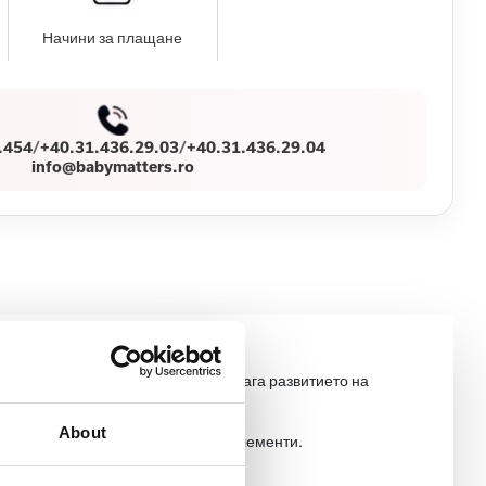
Начини за плащане
.454
/
+40.31.436.29.03
/
+40.31.436.29.04
info@babymatters.ro
азователна дейност, която подпомага развитието на
About
 спирала с мъниста и въртящи се елементи.
нение, когато не се използва.