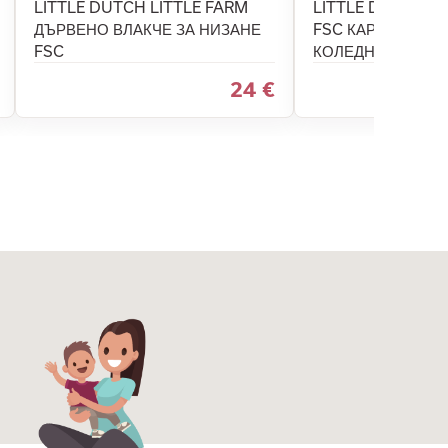
LITTLE DUTCH LITTLE FARM
LITTLE DUTCH ПЪ
ДЪРВЕНО ВЛАКЧЕ ЗА НИЗАНЕ
FSC КАРТОН - С
FSC
КОЛЕДНО ИЗДАН
24 €