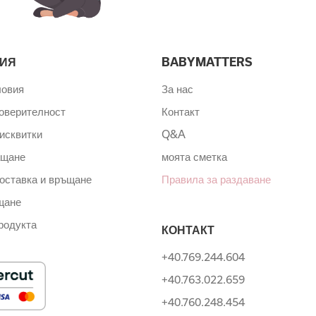
ИЯ
BABYMATTERS
ловия
За нас
поверителност
Контакт
исквитки
Q&A
ащане
моята сметка
оставка и връщане
Правила за раздаване
щане
родукта
КОНТАКТ
+40.769.244.604
+40.763.022.659
+40.760.248.454