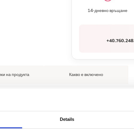
14-дневно връщане
+40.760.248
ки на продукта
Какво е включено
ивна игра с този активен куб!
нежните мотиви на колекцията Wild Flowers и предлага различна обр
Details
и с 4 блокчета в различни форми и цветове, както и горна част със
а се обърне навътре, което прави куба изключително лесен за съхра