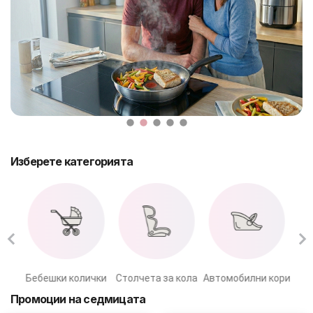
БЕБЕТА МАРСПУЛАЛИ
ДЕТСКИ МАНИВЕЛИ
ДЕТСКИ СУИНГЕР
МОНИТОРИ ЗА БЕБЕТА
ХРАНЕНЕ И РАЗНООБРАЗЯВАНЕ
Изберете категорията
КЪЩА И ПОЧИСТВАНЕ
ЛИЧНА ГРИЖА
БАНЯ И ТОАЛЕТНА
тна
Бебешки колички
Столчета за кола
Автомобилни кори
Ста
Информация за компанията
Промоции на седмицата