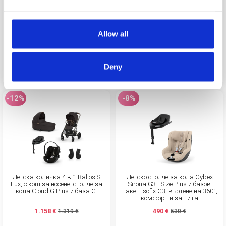
XL с кора Cybex Cloud G Plus
Carbon 3 в 1, модерна, с кош за
носене и черупка Cloud G Plus
941 €
894 €
1.072 €
1.028 €
Allow all
Вижте продукта
Вижте продукта
Deny
-12%
-8%
Детска количка 4 в 1 Balios S
Детско столче за кола Cybex
Lux, с кош за носене, столче за
Sirona G3 i-Size Plus и базов
кола Cloud G Plus и база G.
пакет Isofix G3, въртене на 360°,
комфорт и защита
1.158 €
490 €
1.319 €
530 €