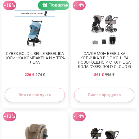
+
Подарък
-18%
-14%
За нас
БЛОГОВЕ
Правила за раздаване
Шоурум
CYBEX GOLD LIBELLE БЕБЕШКА
CAVOE MOI+ БЕБЕШКА
КОЛИЧКА КОМПАКТНА И УЛТРА
КОЛИЧКА 3 В 1 С КОШ ЗА
Депозит
ЛЕКА
НОВОРОДЕНО И СТОЛЧЕ ЗА
КОЛА CYBEX GOLD CLOUD G
PLUS 0-22 KG
226 €
861 €
Въпроси и отговори
274 €
996 €
МАРКИ
Вижте продукта
Вижте продукта
Правила и условия
Политика за поверителност
-13%
-14%
Политика за бисквитки