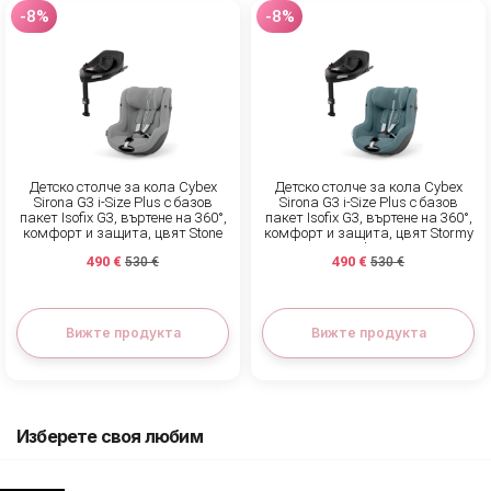
-8%
-8%
Детско столче за кола Cybex
Детско столче за кола Cybex
Sirona G3 i-Size Plus с базов
Sirona G3 i-Size Plus с базов
пакет Isofix G3, въртене на 360°,
пакет Isofix G3, въртене на 360°,
комфорт и защита, цвят Stone
комфорт и защита, цвят Stormy
Grey
Blue
490 €
490 €
530 €
530 €
Вижте продукта
Вижте продукта
Изберете своя любим