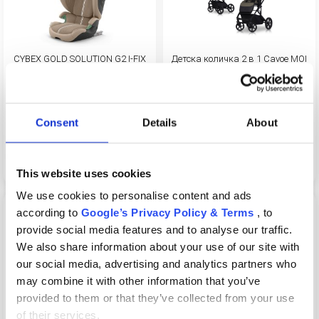
Начини за плащане
Политика за доставка и връщане
CYBEX GOLD SOLUTION G2 I-FIX
Детска количка 2 в 1 Cavoe MOI
Форма за връщане
PLUS СТОЛЧЕ ЗА КОЛА 15-50
XL с подгряване
KG
Гаранция на продукта
200 €
670 €
230 €
778 €
Consent
Details
About
ECC
Контакт
Вижте продукта
Вижте продукта
This website uses cookies
We use cookies to personalise content and ads
-12%
Copyright 2026 BabyMatters
-13%
according to
Google’s Privacy Policy & Terms
, to
provide social media features and to analyse our traffic.
We also share information about your use of our site with
our social media, advertising and analytics partners who
may combine it with other information that you’ve
provided to them or that they’ve collected from your use
Детска количка 3 в 1 Cavoe MOI
Детска количка Cybex Melio
of their services.