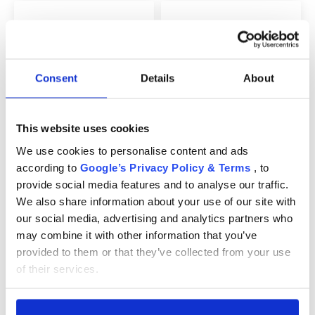
БЕБЕТА МАРСПУЛАЛИ
ДЕТСКИ МАНИВЕЛИ
Consent
Details
About
ДЕТСКИ СУИНГЕР
BIBS COLOUR LATEX
КОМПЛЕКТ 2 ЗАЛЪГАЛКИ
ЗАЛЪГАЛКИ С КРЪГЪЛ
BIBS COLOUR LATEX С
МОНИТОРИ ЗА БЕБЕТА
БИБЕРОН 6+ МЕСЕЦА
АНАТОМИЧЕН БИБЕРОН 6
This website uses cookies
КОМПЛЕКТ 2 БР
МЕСЕЦА+ BLUSH/WOODCHUCK
9 €
ХРАНЕНЕ И РАЗНООБРАЗЯВАНЕ
9 €
We use cookies to personalise content and ads
according to
Google’s Privacy Policy & Terms
, to
provide social media features and to analyse our traffic.
КЪЩА И ПОЧИСТВАНЕ
We also share information about your use of our site with
our social media, advertising and analytics partners who
ЛИЧНА ГРИЖА
may combine it with other information that you’ve
provided to them or that they’ve collected from your use
БАНЯ И ТОАЛЕТНА
CHICCO PHYSIOSOFT
BIBS МУЛТИФУНКЦИОНАЛНА
of their services.
ОРТОДОНТСКА ЗАЛЪГАЛКА
КУТИЯ ЗА СЪХРАНЕНИЕ НА
СИЛИКОН
ЗАЛЪГАЛКИ
Информация за компанията
5 €
15 €