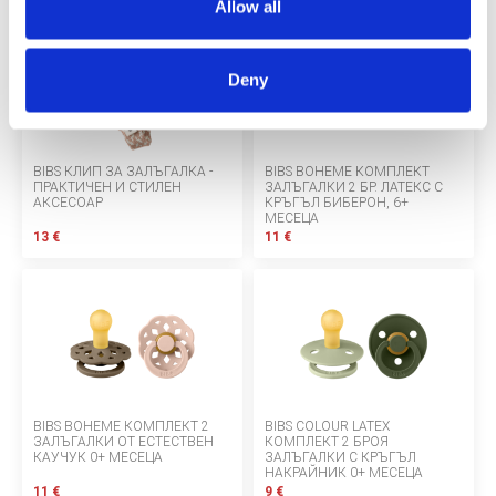
Allow all
За нас
Deny
БЛОГОВЕ
Правила за раздаване
BIBS КЛИП ЗА ЗАЛЪГАЛКА -
BIBS BOHEME КОМПЛЕКТ
Шоурум
ПРАКТИЧЕН И СТИЛЕН
ЗАЛЪГАЛКИ 2 БР. ЛАТЕКС С
АКСЕСОАР
КРЪГЪЛ БИБЕРОН, 6+
МЕСЕЦА
Депозит
13 €
11 €
Въпроси и отговори
МАРКИ
Правила и условия
Политика за поверителност
BIBS BOHEME КОМПЛЕКТ 2
BIBS COLOUR LATEX
ЗАЛЪГАЛКИ ОТ ЕСТЕСТВЕН
КОМПЛЕКТ 2 БРОЯ
Политика за бисквитки
КАУЧУК 0+ МЕСЕЦА
ЗАЛЪГАЛКИ С КРЪГЪЛ
НАКРАЙНИК 0+ МЕСЕЦА
11 €
9 €