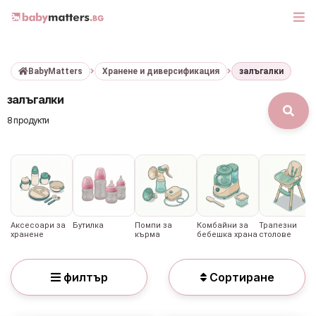
BabyMatters
Хранене и диверсификация
залъгалки
МАРКИ
залъгалки
БЕБЕШКИ КОЛИЧКИ
8 продукти
СЕДЛАЧКА ЗА КОЛА
КОРИ ЗА АВТОМОБИЛИ
РАЗХОДКА
Аксесоари за
Бутилка
Помпи за
Комбайни за
Трапезни
хранене
кърма
бебешка храна
столове
ДЕТСКА СТАЯ
филтър
Сортиране
ИГРАЧКИ