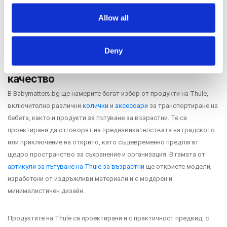
ПРОЗРАЧЕН
Начини за плащане
Allow all
39 €
34 €
Политика за доставка и връщане
Форма за връщане
Deny
Thule – изборът, с който няма да
сбъркате, когато става въпрос за
Гаранция на продукта
качество
ECC
В Babymatters.bg ще намерите богат избор от продукти на Thule,
включително различни
колички
и
аксесоари
за транспортиране на
Контакт
бебета, както и продукти за пътуване за възрастни. Те са
проектирани да отговорят на предизвикателствата на градското
или приключение на открито, като същевременно предлагат
Copyright 2026 BabyMatters
щедро пространство за съхранение и организация. В гамата от
артикули за пътуване на Thule за възрастни
ще откриете модели,
изработени от издръжливи материали и с модерен и
минималистичен дизайн.
Продуктите на Thule са проектирани и с практичност предвид, с