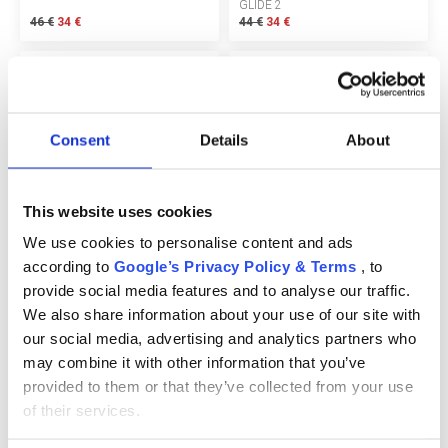
GLIDE 2
46 €
34 €
44 €
34 €
За нас
-21%
-21%
БЛОГОВЕ
Ликвидация
Ликвидация
Правила за раздаване
Consent
Details
About
Шоурум
THULE SPRING ТАБЛА ЗА
THULE SPRING АДАПТЕР ЗА
Депозит
ХРАНЕНЕ ЗА КОЛИЧКА
СТОЛЧЕ ЗА КОЛА MAXI-COSI®
This website uses cookies
We use cookies to personalise content and ads
Въпроси и отговори
43 €
34 €
43 €
34 €
according to
Google’s Privacy Policy & Terms
, to
МАРКИ
provide social media features and to analyse our traffic.
-13%
We also share information about your use of our site with
Правила и условия
Ликвидация
our social media, advertising and analytics partners who
may combine it with other information that you’ve
Политика за поверителност
provided to them or that they’ve collected from your use
of their services.
Политика за бисквитки
THULE SPRING ДЪЖДОБРАН
ЗА БЕБЕШКА КОЛИЧКА