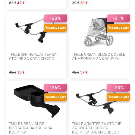
63 €
49 €
39 €
30 €
БЕБЕТА МАРСПУЛАЛИ
-30%
-21%
ДЕТСКИ МАНИВЕЛИ
Ликвидация
Ликвидация
ДЕТСКИ СУИНГЕР
МОНИТОРИ ЗА БЕБЕТА
THULE SPRING АДАПТЕР ЗА
THULE URBAN GLIDE 2 DOUBLE
СТОЛЧЕ ЗА КОЛА CHICCO
ДЪЖДОБРАН ЗА КОЛИЧКА
ХРАНЕНЕ И РАЗНООБРАЗЯВАНЕ
43 €
30 €
72 €
57 €
КЪЩА И ПОЧИСТВАНЕ
-26%
-23%
ЛИЧНА ГРИЖА
Ликвидация
Ликвидация
БАНЯ И ТОАЛЕТНА
THULE URBAN GLIDE
THULE АДАПТЕР ЗА СТОЛЧЕ
Информация за компанията
ПОСТАВКА ЗА ХРАНА ЗА
ЗА КОЛА CHICCO ЗА
КОЛИЧКА
КОЛИЧКА URBAN GLIDE 2 /