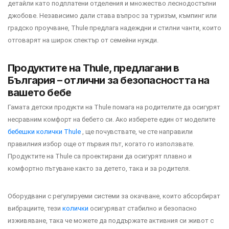
детайли като подплатени отделения и множество леснодостъпни
джобове. Независимо дали става въпрос за туризъм, къмпинг или
градско проучване, Thule предлага надеждни и стилни чанти, които
отговарят на широк спектър от семейни нужди.
Продуктите на Thule, предлагани в
България – отлични за безопасността на
вашето бебе
Гамата детски продукти на Thule помага на родителите да осигурят
несравним комфорт на бебето си. Ако изберете един от моделите
бебешки колички Thule
, ще почувствате, че сте направили
правилния избор още от първия път, когато го използвате.
Продуктите на Thule са проектирани да осигурят плавно и
комфортно пътуване както за детето, така и за родителя.
Оборудвани с регулируеми системи за окачване, които абсорбират
вибрациите, тези
колички
осигуряват стабилно и безопасно
изживяване, така че можете да поддържате активния си живот с