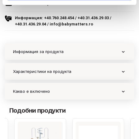
9.305 lei
Начини за плащане
Начини за плащане
TVA inclus
Политика за доставка и връщане
Информация:
+40.760.248.454
/
+40.31.436.29.03
/
+40.31.436.29.04
/
info@babymatters.ro
Adauga in cos
Форма за връщане
Гаранция на продукта
Информация за продукта
ECC
Контакт
Характеристики на продукта
Copyright 2026 BabyMatters
Какво е включено
Подобни продукти