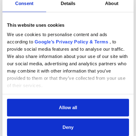
Consent
Details
About
За нас
Добави в кошницата
БЛОГОВЕ
This website uses cookies
Добави в любими
We use cookies to personalise content and ads
Правила за раздаване
according to
Google’s Privacy Policy & Terms
, to
Шоурум
provide social media features and to analyse our traffic.
Brand:
МАЛКА ХОЛАНДКА
We also share information about your use of our site with
Куриерска доставка в България и Европейския
Депозит
Код на продукта:LD4869
our social media, advertising and analytics partners who
съюз. Всички поръчки се изпращат от Румъния,
Подробности
may combine it with other information that you’ve
директно до клиента.
Подробности
Въпроси и отговори
Доставка до България и Европейския съюз
provided to them or that they’ve collected from your use
of their services.
МАРКИ
Запас
Chrome cu detalii negre
3246 lei
Правила и условия
Allow all
Гаранция
Политика за поверителност
Verde cu detalii negre
5646 lei
обратно
Политика за бисквитки
Deny