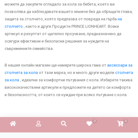
можете да закупите огледало за кола за бебета, което ви
позволява да наблюдавате вашето мъниче без да обръщате глава,
защита за столчето, която предпазва от повреда на гърба
на
столчето
, както и други Продукти PRINCE LIONHEART. Всеки
артикул е резултат от щателно проучване, предназначено да
осигури ефективни и безопасни решения за нуждите на
съвременните семейства.
В нашия онлайн магазин ще намерите широка гама от
аксесоари за
столчета за кола
от тази марка, но и много други модели
столчета
за кола
, идеални за комфортни пътувания с кола. Изберете такива
висококачествени артикули и предложете на детето си комфорта
и безопасността, от които се нуждае при всяко пътуване с кола.