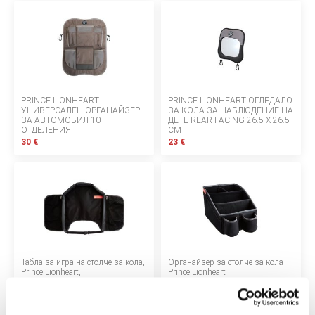
БЕБЕТА МАРСПУЛАЛИ
ДЕТСКИ МАНИВЕЛИ
ДЕТСКИ СУИНГЕР
PRINCE LIONHEART
PRINCE LIONHEART ОГЛЕДАЛО
УНИВЕРСАЛЕН ОРГАНАЙЗЕР
ЗА КОЛА ЗА НАБЛЮДЕНИЕ НА
МОНИТОРИ ЗА БЕБЕТА
ЗА АВТОМОБИЛ 10
ДЕТЕ REAR FACING 26.5 X 26.5
ОТДЕЛЕНИЯ
CM
30 €
ХРАНЕНЕ И РАЗНООБРАЗЯВАНЕ
23 €
КЪЩА И ПОЧИСТВАНЕ
ЛИЧНА ГРИЖА
БАНЯ И ТОАЛЕТНА
Табла за игра на столче за кола,
Органайзер за столче за кола
Prince Lionheart,
Prince Lionheart
многофункционална
Информация за компанията
28 €
28 €