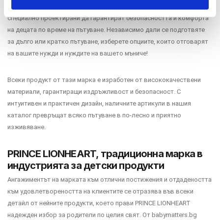
Начини за плащане
предлага разнообразна гама от
аксесоари за столчета за кола
,
специално проектирани да гарантират безопасността и комфорта
Политика за доставка и връщане
на децата по време на пътуване. Независимо дали се подготвяте
за дълго или кратко пътуване, изберете опциите, които отговарят
Форма за връщане
на вашите нужди и нуждите на вашето мъниче!
Гаранция на продукта
Всеки продукт от тази марка е изработен от висококачествени
ECC
материали, гарантиращи издръжливост и безопасност. С
интуитивен и практичен дизайн, наличните артикули в нашия
Контакт
каталог превръщат всяко пътуване в по-лесно и приятно
изживяване.
Copyright 2026 BabyMatters
PRINCE LIONHEART, традиционна марка в
индустрията за детски продукти
Ангажиментът на марката към отлични постижения и отдадеността
към удовлетвореността на клиентите се отразява във всеки
детайл от нейните продукти, което прави PRINCE LIONHEART
надежден избор за родители по целия свят. От babymatters.bg