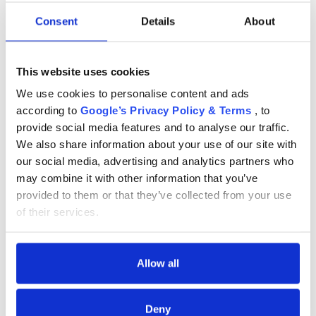
Consent
Details
About
За нас
БЛОГОВЕ
This website uses cookies
Правила за раздаване
We use cookies to personalise content and ads
according to
Google’s Privacy Policy & Terms
, to
Протектор за столче за кола,
Протектор за столче за кола
Шоурум
Prince Lionheart, компактен
Prince Lionheart за Tesla
provide social media features and to analyse our traffic.
Депозит
We also share information about your use of our site with
23 €
60 €
our social media, advertising and analytics partners who
Въпроси и отговори
may combine it with other information that you’ve
provided to them or that they’ve collected from your use
PRINCE LIONHEART – артикули, които
МАРКИ
of their services.
предлагат безопасност и комфорт при
Правила и условия
пътуване с кола
PRINCE LIONHEART се радва на дълга традиция в предоставянето
Политика за поверителност
Allow all
на висококачествени продукти за деца. Основана преди повече от
Политика за бисквитки
40 години, марката се превърна в синоним на иновации и
безопасност в тази индустрия. По този начин PRINCE LIONHEART
Deny