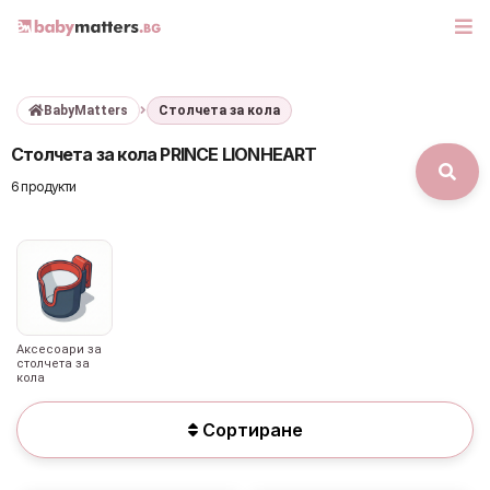
BabyMatters
Столчета за кола
МАРКИ
Столчета за кола PRINCE LIONHEART
БЕБЕШКИ КОЛИЧКИ
6 продукти
СЕДЛАЧКА ЗА КОЛА
КОРИ ЗА АВТОМОБИЛИ
РАЗХОДКА
Аксесоари за
столчета за
кола
ДЕТСКА СТАЯ
Сортиране
ИГРАЧКИ