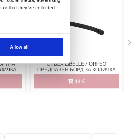
our social media, advertising
-
 or that they’ve collected
Allow all
ОРТНА
CYBEX LIBELLE / ORFEO
Д
ОЛИЧКА
ПРЕДПАЗЕН БОРД ЗА КОЛИЧКА
44 €