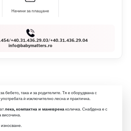
Начини за плащане
.454
/
+40.31.436.29.03
/
+40.31.436.29.04
info@babymatters.ro
а бебето, така и за родителите. Тя е оборудвана с
 употребата ѝ изключително лесна и практична.
кат
лека,
компактна и маневрена
количка. Снабдена е с
а височина.
а износване.