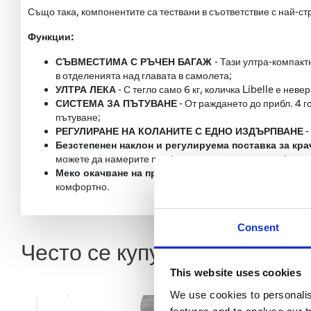
Също така, компонентите са тествани в съответствие с най-ст
Функции:
СЪВМЕСТИМА С РЪЧЕН БАГАЖ
- Тази ултра-компакт
в отделенията над главата в самолета;
УЛТРА ЛЕКА
- С тегло само 6 кг, количка Libelle е нев
СИСТЕМА ЗА ПЪТУВАНЕ
- От раждането до прибл. 4 г
пътуване;
РЕГУЛИРАНЕ НА КОЛАНИТЕ С ЕДНО ИЗДЪРПВАНЕ
-
Безстепенен наклон и регулируема поставка за кра
можете да намерите перфектната позиция за комфорт, з
Меко окачване на предните колела
- Където и да се 
комфортно.
Consent
Често се купуват заедно
This website uses cookies
We use cookies to personali