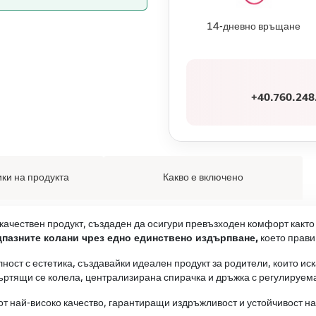
14-дневно връщане
+40.760.248
ки на продукта
Какво е включено
качествен продукт, създаден да осигури превъзходен комфорт както з
пазните колани чрез едно единствено издърпване,
което прави
ост с естетика, създавайки идеален продукт за родители, които ис
въртящи се колела, централизирана спирачка и дръжка с регулируем
 от най-високо качество, гарантиращи издръжливост и устойчивост н