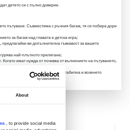
ждат детето си с пълно доверие.
шето пътуване. Съвместима с ръчния багаж, тя се побира дори
нието за багаж над главата е детска игра;
а, предлагайки ви допълнителна гъвкавост за вашето
игурява най-плътното прилягане;
. Когато имат нужда от почивка от вълнението на пътуването,
 колела поддържа маневреността стабилна и возенето
About
rms
, to provide social media