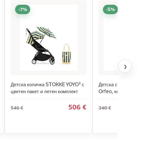
-7%
-5%
›
Детска количка STOKKE YOYO³ с
Детска спортна ко
цветен пакет и летен комплект
Orfeo, компактна, 
506 €
546 €
340 €