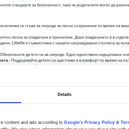
рогите стандарти за безопасност, така че родителите могат да разхо
на количка се сгъва за секунди за лесно съхранение по време на ва
ероятно лесна за повдигане и пренасяне. Дори повдигането ѝ в отделе
одини. Libelle е съвместима с нашите награждавани столчета за кол
 Обезопасете детето си за секунди. Едно единствено издърпване ос
чета
- Поддържайте детето си щастливо и в комфорт по време на път
а да поспят спокойно;
намирате по време на пътуванията си, мекото окачване на предните
Details
se content and ads according to
Google’s Privacy Policy & Te