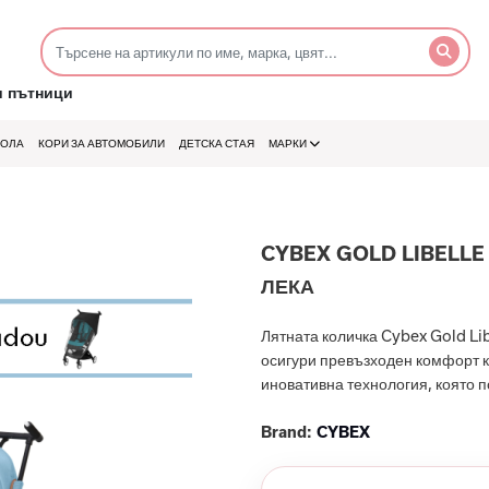
и пътници
КОЛА
КОРИ ЗА АВТОМОБИЛИ
ДЕТСКА СТАЯ
МАРКИ
CYBEX GOLD LIBELLE
ЛЕКА
Лятната количка Cybex Gold Lib
осигури превъзходен комфорт ка
иновативна технология, която п
Brand:
CYBEX