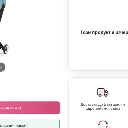
Този продукт е изче
m
Доставка до България и
ичния лимит.
Европейския съюз
аличния лимит.